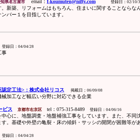
email：
f-koumuten@nifty.com
知県名古屋市
登録日：02/10/3
新築、リフォームはもちろん、住まいに関することならなん
ンバー１を目指しています。
登録日：04/04/28
工事
臣認定工法>：株式会社リコス
掲載日；06/09/08
械加工など幅広い分野に対応できる企業
ービス
tel：075-315-8489
京都市右京区
登録日：04/06/16
心に、地盤調査・地盤補強工事をしています。また、不同
。基礎や外壁の亀裂・床の傾斜・サッシの開閉が困難等があ
登録日：04/04/28