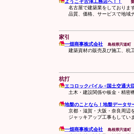
ようこそ古澤工務店へ！！
愛
名古屋で建築業をしております。
品質、価格、サービスで地域ナ
家引
一畑商事株式会社
島根県宍道町
建築資材の販売及び施工、杭
杭打
エコロックパイル <国土交通大
土木・建設関係や板金・精密機
地盤のことなら！地盤データサ
京都・滋賀・大阪・奈良周辺を中
ジャッキアップ工事もしています
一畑商事株式会社
島根県宍道町