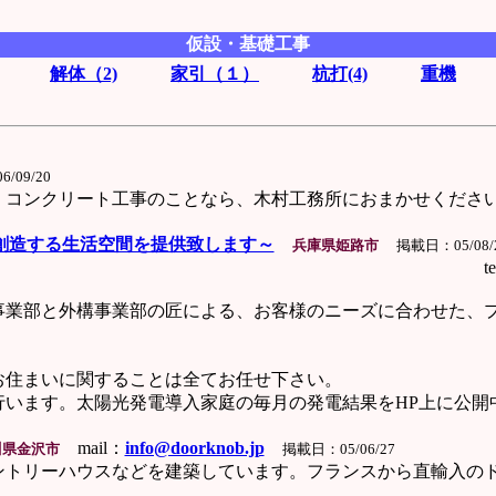
仮設・基礎工事
解体（2)
家引（１）
杭打(4)
重機
/09/20
ンクリート工事のことなら、木村工務所におまかせくださ
創造する生活空間を提供致します～
兵庫県姫路市
掲載日：05/08/
92-51-1123 
部と外構事業部の匠による、お客様のニーズに合わせた、プ
住まいに関することは全てお任せ下さい。
ます。太陽光発電導入家庭の毎月の発電結果をHP上に公開
mail：
info@doorknob.jp
川県金沢市
掲載日：05/06/27
リーハウスなどを建築しています。フランスから直輸入のド