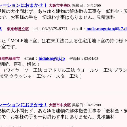
レーションにおまかせ！
大阪市中央区
掲載日：04/12/09
の大小問わず、あらゆる建物の解体撤去工事を「低料金・安
で、お客様の手を一切煩わす事はありません。見積無料
ス
tel：03-3879-6371 email：
mole-mogutan@k7.di
東京都足立区
「MOLE地下室」は在来工法による住宅用地下室の持つ様
室です。
email：
hidaka@ilj.jp
福岡県福岡市
登録日：03/04/03
切断、穿孔、解体！
ワイヤーソー工法 コアドリル工法 ウォールソー工法 プラン
 クラッシャー工法 バースター工法 ）
レーションにおまかせ！
大阪市中央区
掲載日：04/12/09
の大小問わず、あらゆる建物の解体撤去工事を「低料金・安
で、お客様の手を一切煩わす事はありません。見積無料