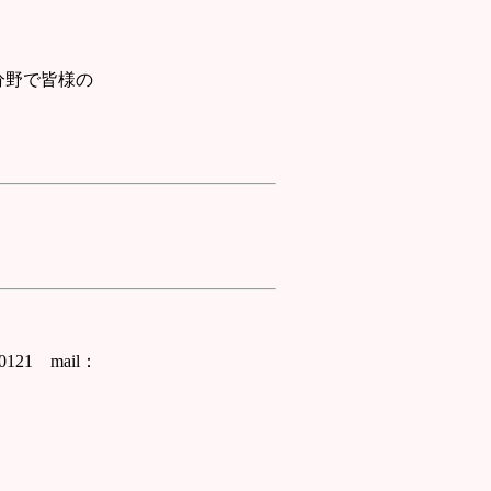
分野で皆様の
il：