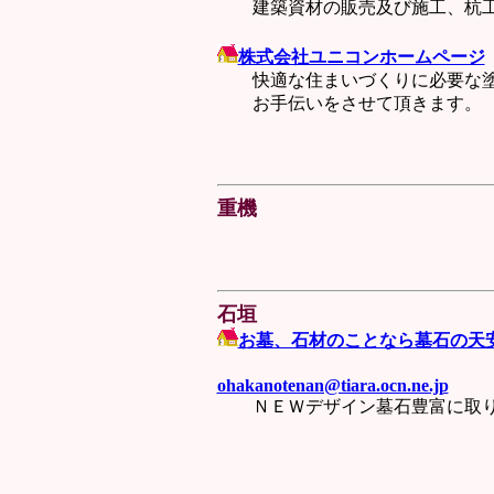
建築資材の販売及び施工、杭
株式会社ユニコンホームページ
快適な住まいづくりに必要な
お手伝いをさせて頂きます。
重機
石垣
お墓、石材のことなら墓石の天
tel：012
ohakanotenan@tiara.ocn.ne.jp
ＮＥＷデザイン墓石豊富に取り