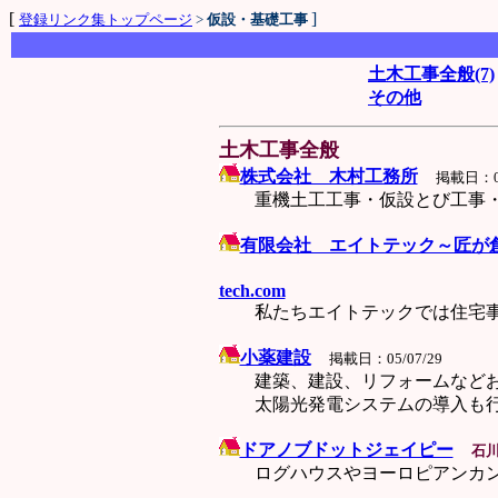
[
]
登録リンク集トップページ
>
仮設・基礎工事
土木工事全般(7)
その他
土木工事全般
株式会社 木村工務所
掲載日：06
重機土工工事・仮設とび工事・コ
有限会社 エイトテック～匠が
tel：07
tech.com
私たちエイトテックでは住宅事業
小薬建設
掲載日：05/07/29
建築、建設、リフォームなどお
太陽光発電システムの導入も行い
ドアノブドットジェイピー
石
ログハウスやヨーロピアンカント