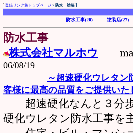
[
]
登録リンク集トップページ
>
防水・塗装
防水工事(20)
塗装店(27)
防水工事
株式会社マルホウ
mai
06/08/19
～超速硬化ウレタン
客様に最高の品質をご提供いた
超速硬化なんと３分歩行
硬化ウレタン防水工事を